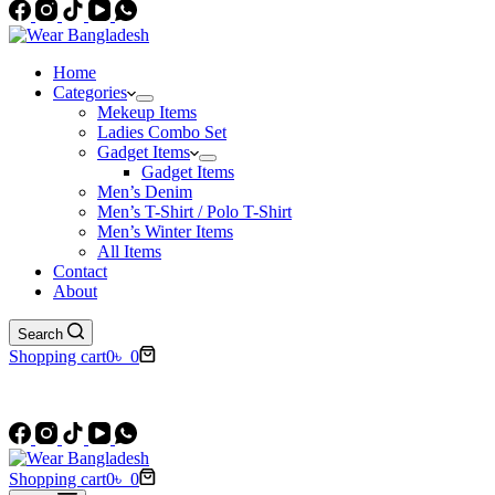
Home
Categories
Mekeup Items
Ladies Combo Set
Gadget Items
Gadget Items
Men’s Denim
Men’s T-Shirt / Polo T-Shirt
Men’s Winter Items
All Items
Contact
About
Search
Shopping cart
0
৳
0
ফ্রি হোম ডেলিভারি
Shopping cart
0
৳
0