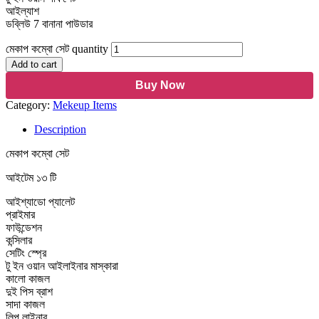
আইল্যাশ
ডব্লিউ 7 বানানা পাউডার
মেকাপ কম্বো সেট quantity
Add to cart
Buy Now
Category:
Mekeup Items
Description
মেকাপ কম্বো সেট
আইটেম ১৩ টি
আইশ্যাডো প্যালেট
প্রাইমার
ফাউন্ডেশন
কন্সিলার
সেটিং স্প্রে
টু ইন ওয়ান আইলাইনার মাস্কারা
কালো কাজল
দুই পিস ব্রাশ
সাদা কাজল
লিপ লাইনার