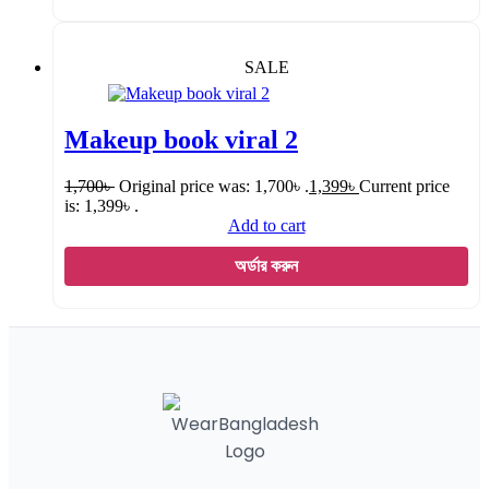
SALE
Makeup book viral 2
1,700
৳
Original price was: 1,700৳ .
1,399
৳
Current price
is: 1,399৳ .
Add to cart
অর্ডার করুন