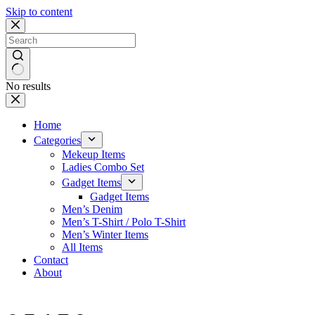
Skip to content
No results
Home
Categories
Mekeup Items
Ladies Combo Set
Gadget Items
Gadget Items
Men’s Denim
Men’s T-Shirt / Polo T-Shirt
Men’s Winter Items
All Items
Contact
About
ফ্রি হোম ডেলিভারি