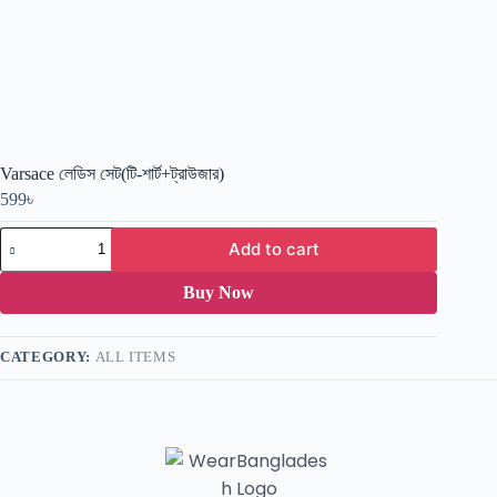
Varsace লেডিস সেট(টি-শার্ট+ট্রাউজার)
599
৳
Add to cart
Buy Now
CATEGORY:
ALL ITEMS