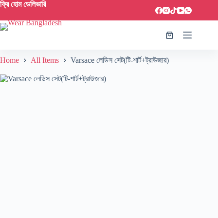
ফ্রি হোম ডেলিভারি
Home
All Items
Varsace লেডিস সেট(টি-শার্ট+ট্রাউজার)